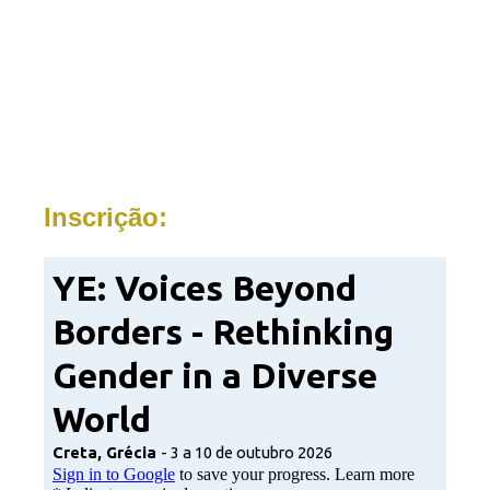
(texto de apoio – ocultado quando tem a classe “text-hide”)
Inscrição: