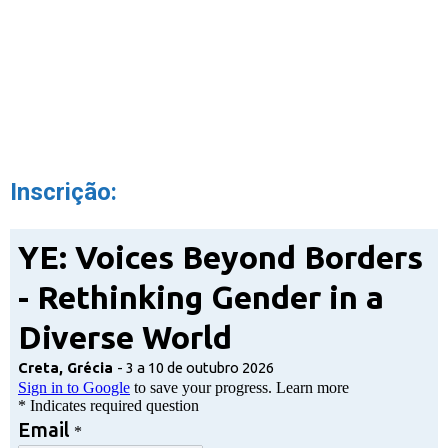
(texto de apoio – ocultado quando tem a classe “text-hide”)
Inscrição: