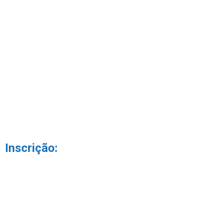
Inscrição:
(texto de apoio – ocultado quando tem a classe “text-hide”)