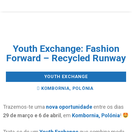
Youth Exchange: Fashion
Forward – Recycled Runway
YOUTH EXCHANGE
KOMBORNIA, POLÓNIA
Trazemos-te uma
nova
oportunidade
entre os dias
29 de março e 6 de abril
, em
Kombornia, Polónia
!
Trata-se de um
Youth Exchange
que combina moda,