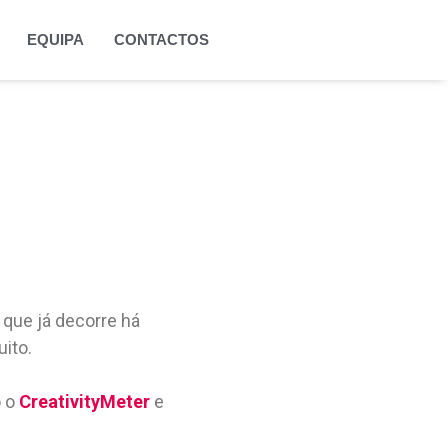
EQUIPA
CONTACTOS
 que já decorre há
ito.
o o
CreativityMeter
e