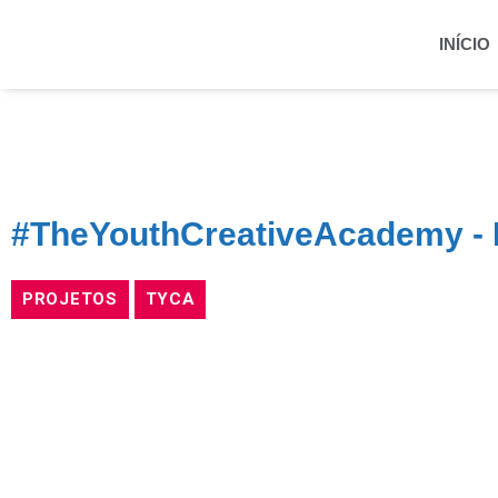
INÍCIO
#TheYouthCreativeAcademy - F
PROJETOS
TYCA