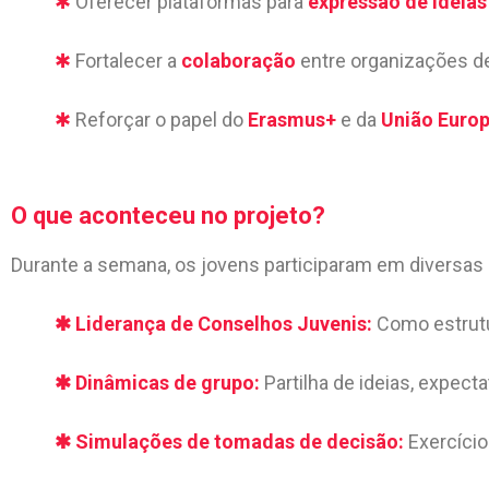
✱
Oferecer plataformas para
expressão de ideias
✱
Fortalecer a
colaboração
entre organizações d
✱
Reforçar o papel do
Erasmus+
e da
União Europ
O que aconteceu no projeto?
Durante a semana, os jovens participaram em diversas
✱
Liderança de Conselhos Juvenis:
Como estrutu
✱
Dinâmicas de grupo:
Partilha de ideias, expect
✱
Simulações de tomadas de decisão:
Exercício