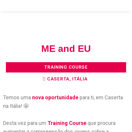
ME and EU
TRAINING COURSE
CASERTA, ITÁLIA
Temos uma
nova
oportunidade
para ti, em Caserta
na Itália! 🤩
Desta vez para um
Training Course
que procura
aumentar a compreensão dos jovens sobre a