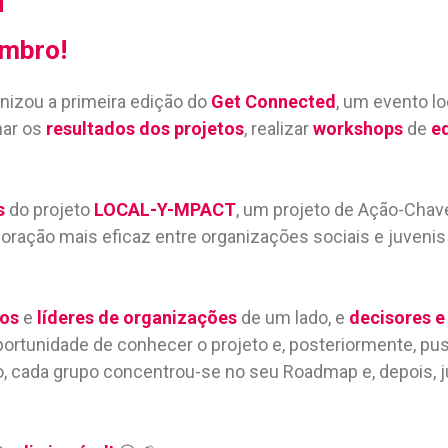
mbro!
nizou a primeira edição do
Get Connected
, um evento lo
har os
resultados dos projetos
, realizar
workshops
de
e
s
do projeto
LOCAL-Y-MPACT
, um projeto de Ação-Chave
ação mais eficaz entre organizações sociais e juvenis
ios
e
líderes de organizações
de um lado, e
decisores e
ortunidade de conhecer o projeto e, posteriormente, pu
ro, cada grupo concentrou-se no seu Roadmap e, depois, j