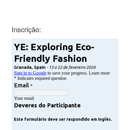
(texto de apoio – ocultado quando tem a classe “text-
hide”)
Inscrição: