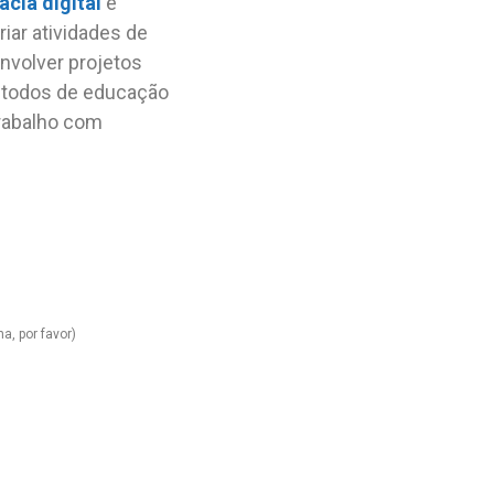
acia digital
e
riar atividades de
envolver projetos
métodos de educação
trabalho com
a, por favor)