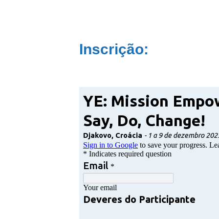
Inscrição:
(texto de apoio – ocultado quando tem a classe “tex