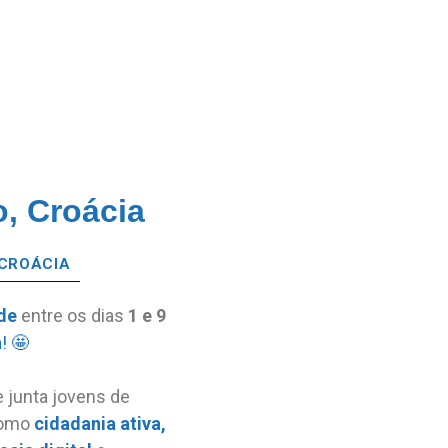
, Croácia
 CROÁCIA
de
entre os dias
1 e 9
a
! 🤩
 junta jovens de
 como
cidadania
ativa,