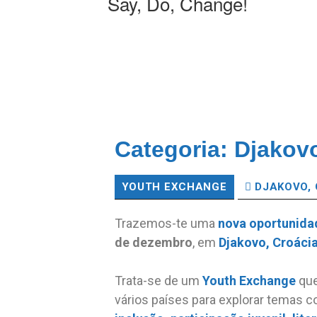
Say, Do, Change!
Categoria:
Djakovo
YOUTH EXCHANGE
DJAKOVO,
Trazemos-te uma
nova
oportunida
de dezembro
, em
Djakovo,
Croáci
Trata-se de um
Youth Exchange
que
vários países para explorar temas