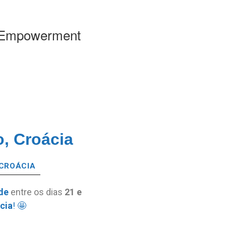
n Empowerment
, Croácia
 CROÁCIA
de
entre os dias
21 e
cia
! 🤩