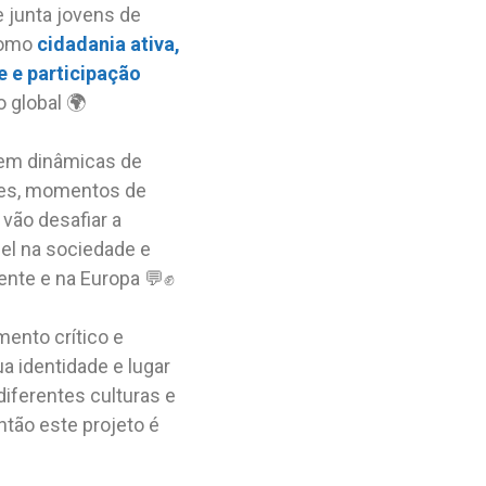
 junta jovens de
 como
cidadania ativa,
e e participação
 global 🌍
 em dinâmicas de
tes, momentos de
 vão desafiar a
el na sociedade e
nte e na Europa 💬✊
ento crítico e
ua identidade e lugar
iferentes culturas e
ntão este projeto é